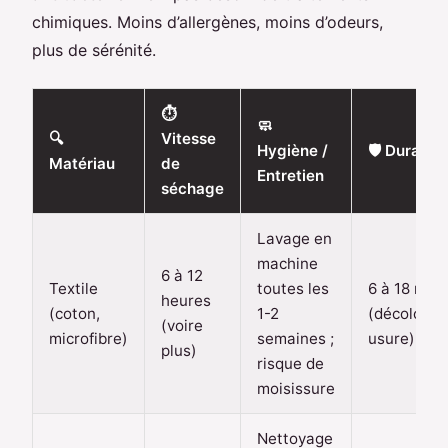
chimiques. Moins d’allergènes, moins d’odeurs,
plus de sérénité.
⏱️
🧼
🔍
Vitesse
Hygiène /
🛡️ Durabili
Matériau
de
Entretien
séchage
Lavage en
machine
6 à 12
Textile
toutes les
6 à 18 mois
heures
(coton,
1-2
(décolorati
(voire
microfibre)
semaines ;
usure)
plus)
risque de
moisissure
Nettoyage