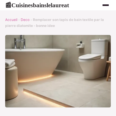
Cuisinesbainslelaureat
📰
Accueil
›
Deco
›
Remplacer son tapis de bain textile par la
pierre diatomite - bonne idee