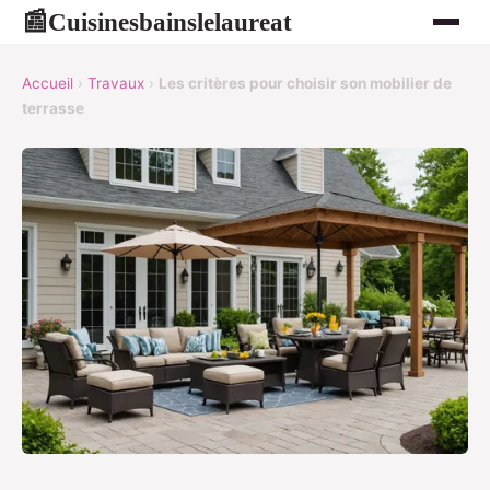
Cuisinesbainslelaureat
📰
Accueil
›
Travaux
›
Les critères pour choisir son mobilier de
terrasse