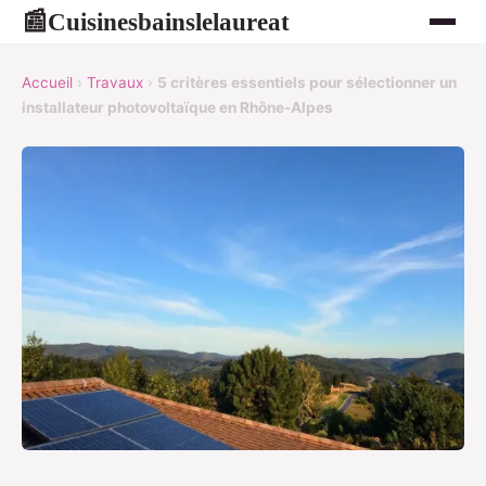
Cuisinesbainslelaureat
📰
Accueil
›
Travaux
›
5 critères essentiels pour sélectionner un
installateur photovoltaïque en Rhône-Alpes