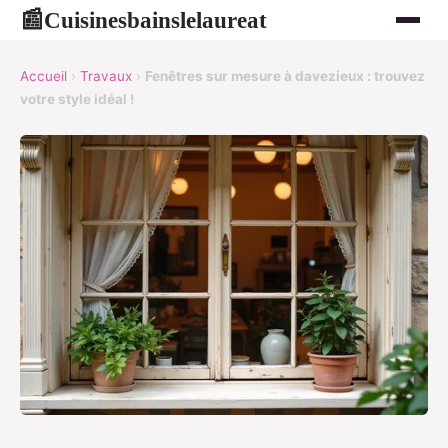
Cuisinesbainslelaureat
📰
Accueil
›
Travaux
›
Fenêtres sur mesure à davezieux : trouvez
votre style idéal !